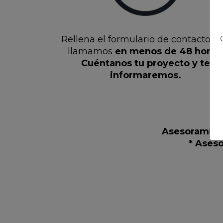
Rellena el formulario de contacto y 
llamamos
en menos de 48 horas
Cuéntanos tu proyecto y te
informaremos.
Asesoramient
* Ases