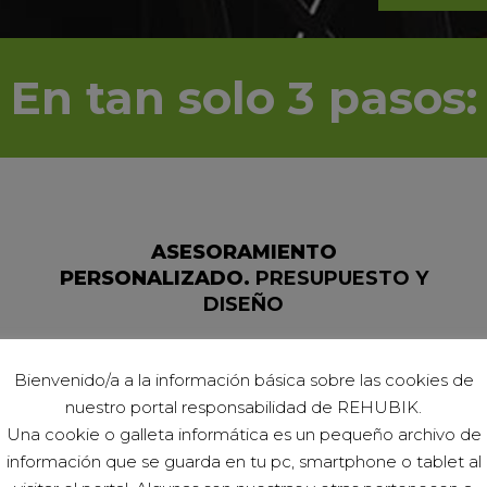
En tan solo 3 pasos:
ASESORAMIENTO
PERSONALIZADO.
PRESUPUESTO Y
DISEÑO
Bienvenido/a a la información básica sobre las cookies de
nuestro portal responsabilidad de REHUBIK.
Una cookie o galleta informática es un pequeño archivo de
información que se guarda en tu pc, smartphone o tablet al