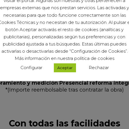
visitar el portal. Algunas son nuestras y otras pertenecen a
empresas externas que nos prestan servicios. Las activadas y
necesarias para que todo funcione correctamente son las
Cookies Técnicas y no necesitan de tu autorización. Al pulsar e
te
Te asesoramos de manera
O
.
personalizada. Tu responsable de
d
botón Aceptar activarás el resto de cookies (analíticas y
proyecto trabajará en tu presupuesto
publicitarias), personalizadas según tus preferencias y con
hasta la formalización de la reforma
.
publicidad ajustada a tus búsquedas. Estas últimas puedes
activarlas o desactivarlas desde “Configuración de Cookies”.
Más información en nuestra política de cookies
Configurar
Rechazar
Aceptar
o (1 hora) Cocina / Baño en Tienda IKEA:
19€
Pr
oramiento y medición Presencial reforma integr
*(Importe reembolsable tras contratar la obra)
Con todas las facilidades