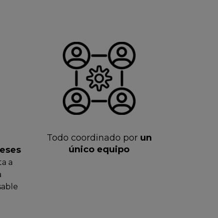
Todo coordinado por
un
único equipo
reses
ta a
a
sable