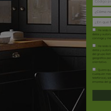
He leído l
datos y autori
conmigo y me 
He leído l
datos
y autori
del grupo Reh
geográfica pa
orientativo.
Quiero que
cualquier med
telefónica), s
empresa del 