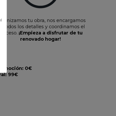
l
rganizamos tu obra, nos encargamos
e todos los detalles y coordinamos el
proceso.
¡Empieza a disfrutar
de tu
renovado hogar!
omoción: 0€
al: 99€